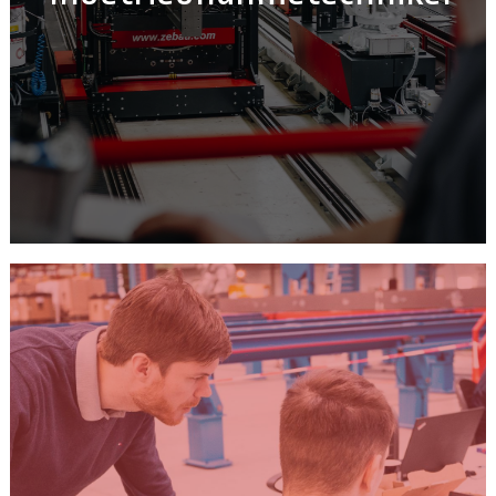
von Maschineninbetriebnahmen legen.
ERFAHRE MEHR ZUM JOB
Lehrlinge
Lehrling MechatronikerIn, Lehrling MetalltechnikerIn