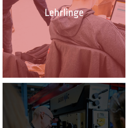
Maschinenbau, Lehrling KonstrukteurIN, Lehrling
Lehrlinge
MetalltechnikerIn Stahlbau, Lehrling
Applikationsentwicklung - Coding
ERFAHRE MEHR ZUM JOB
Berufspraktische Tage &